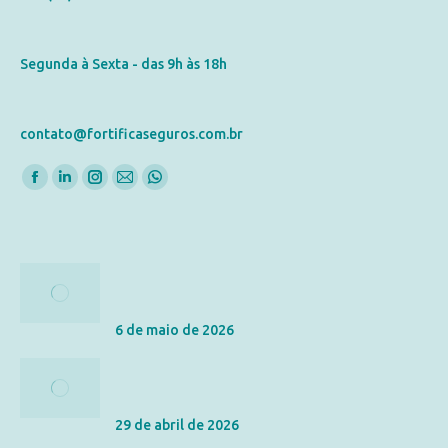
Horário de Atendimento
Segunda à Sexta - das 9h às 18h
E-mail
contato@fortificaseguros.com.br
Encontre-nos em:
Posts Recentes
Tributação do Seguro de Vida: IR, ITCMD e
Inventário
6 de maio de 2026
Seguro de Vida vs. Acidentes Pessoais: Qual a
Diferença e Qual o Melhor para Você?
29 de abril de 2026