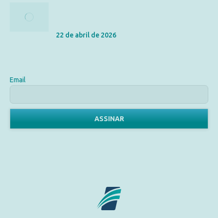
As Letras Miúdas do Seguro de Vida: Entenda a
Carência e os Riscos Excluídos
22 de abril de 2026
Assine Nossa Newsletter
Email