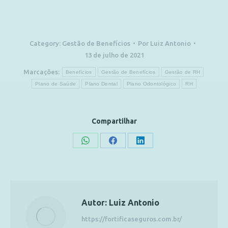
Category:
Gestão de Benefícios
Por
Luiz Antonio
13 de julho de 2021
Marcações:
Benefícios
Gestão de Benefícios
Gestão de RH
Plano de Saúde
Plano Dental
Plano Odontológico
RH
Compartilhar
Autor:
Luiz Antonio
https://fortificaseguros.com.br/