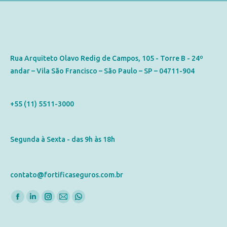
Contato
Rua Arquiteto Olavo Redig de Campos, 105 - Torre B - 24º
andar – Vila São Francisco – São Paulo – SP – 04711-904
Telefone
+55 (11) 5511-3000
Horário de Atendimento
Segunda à Sexta - das 9h às 18h
E-mail
contato@fortificaseguros.com.br
Encontre-nos em:
Posts Recentes