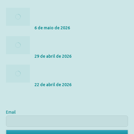
Tributação do Seguro de Vida: IR, ITCMD e
Inventário
6 de maio de 2026
Seguro de Vida vs. Acidentes Pessoais: Qual a
Diferença e Qual o Melhor para Você?
29 de abril de 2026
As Letras Miúdas do Seguro de Vida: Entenda a
Carência e os Riscos Excluídos
22 de abril de 2026
Assine Nossa Newsletter
Email