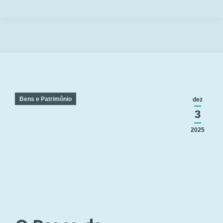
Você está aqui:
Bens e Patrimônio
dez
3
2025