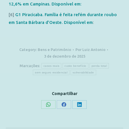
12,6% em Campinas. Disponível em:
[6]
G1 Piracicaba. Família é feita refém durante roubo
em Santa Bárbara d’Oeste. Disponível em
:
Category:
Bens e Patrimônio
Por
Luiz Antonio
3 de dezembro de 2025
Marcações:
casos reais
custo benefício
perda total
sem seguro residencial
vulnerabilidade
Compartilhar