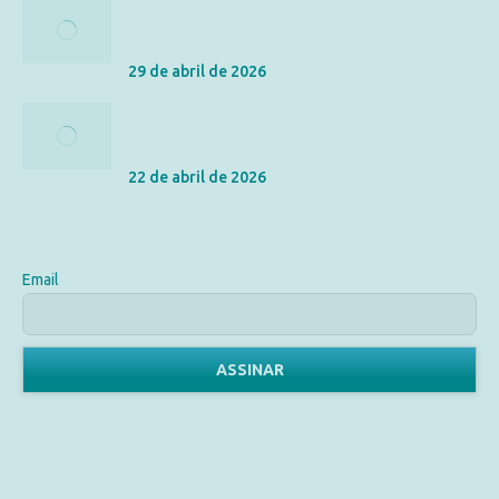
Seguro de Vida vs. Acidentes Pessoais: Qual a
Diferença e Qual o Melhor para Você?
29 de abril de 2026
As Letras Miúdas do Seguro de Vida: Entenda a
Carência e os Riscos Excluídos
22 de abril de 2026
Assine Nossa Newsletter
Email