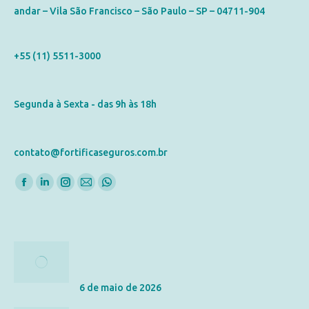
andar – Vila São Francisco – São Paulo – SP – 04711-904
Telefone
+55 (11) 5511-3000
Horário de Atendimento
Segunda à Sexta - das 9h às 18h
E-mail
contato@fortificaseguros.com.br
Encontre-nos em:
Posts Recentes
Tributação do Seguro de Vida: IR, ITCMD e
Inventário
6 de maio de 2026