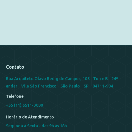
Contato
Rua Arquiteto Olavo Redig de Campos, 105 - Torre B - 24º
andar – Vila São Francisco – São Paulo – SP – 04711-904
Telefone
+55 (11) 5511-3000
Horário de Atendimento
Segunda à Sexta - das 9h às 18h