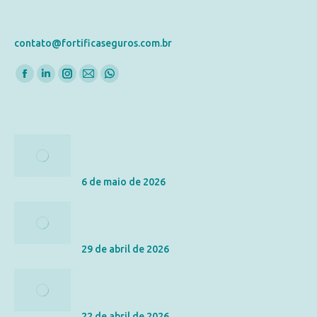
E-mail
contato@fortificaseguros.com.br
Encontre-nos em:
Posts Recentes
Tributação do Seguro de Vida: IR, ITCMD e
Inventário
6 de maio de 2026
Seguro de Vida vs. Acidentes Pessoais: Qual a
Diferença e Qual o Melhor para Você?
29 de abril de 2026
As Letras Miúdas do Seguro de Vida: Entenda a
Carência e os Riscos Excluídos
22 de abril de 2026