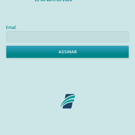
Assine Nossa Newsletter
Email
© Fortifica Seguros - 2018 - 2026. Todos os direitos reservados.
A Fortifica Seguros atua em observância à legislação
securitária. Registro SUSEP n.º 202040424