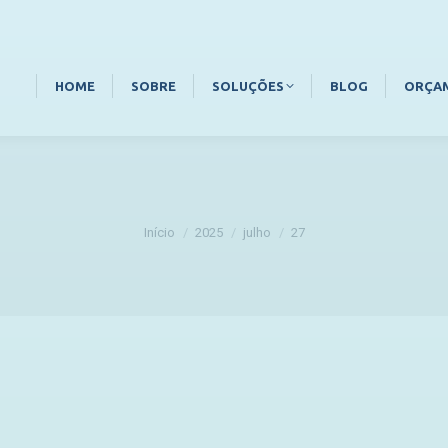
HOME
SOBRE
SOLUÇÕES
BLOG
ORÇA
Você está aqui:
Início
2025
julho
27